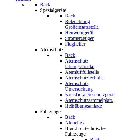
Back
Spezialgeräte
Back
Beleuchtung
Großeinsatzstelle
Heuwehrgerät
Stromerzeuger
Flughelfer
Atemschutz
Back
Atemschutz
Übungsstrecke
Atemluftfüllstelle
Atemschutztechnik
Atemschutz
Untersuchung
Kreislaufatemschutzgerät
Atemschutzsammelplatz
Heißübungsanlage
Fahrzeuge
Back
Aktuelles
Brand- u. technische
Fahrzeuge
Back