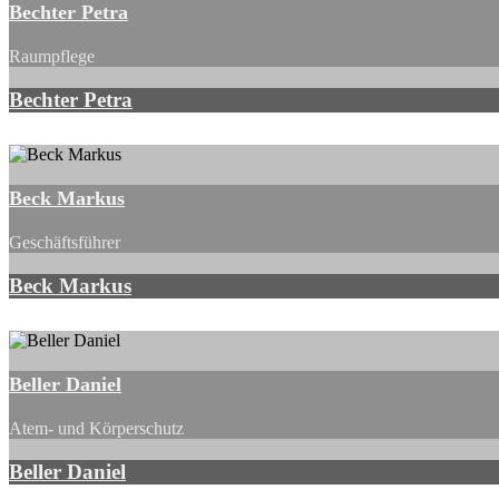
Bechter Petra
Raumpflege
Bechter Petra
Beck Markus
Geschäftsführer
Beck Markus
Beller Daniel
Atem- und Körperschutz
Beller Daniel