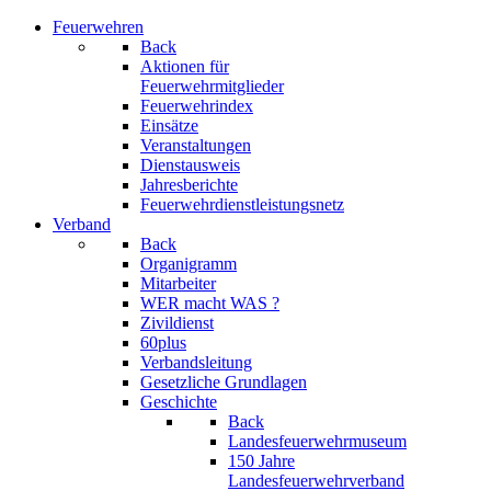
Feuerwehren
Back
Aktionen für
Feuerwehrmitglieder
Feuerwehrindex
Einsätze
Veranstaltungen
Dienstausweis
Jahresberichte
Feuerwehrdienstleistungsnetz
Verband
Back
Organigramm
Mitarbeiter
WER macht WAS ?
Zivildienst
60plus
Verbandsleitung
Gesetzliche Grundlagen
Geschichte
Back
Landesfeuerwehrmuseum
150 Jahre
Landesfeuerwehrverband