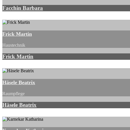
Facchin Barbara
Frick Martin
Haustechnik
Frick Martin
Häsele Beatrix
Raumpflege
Häsele Beatrix