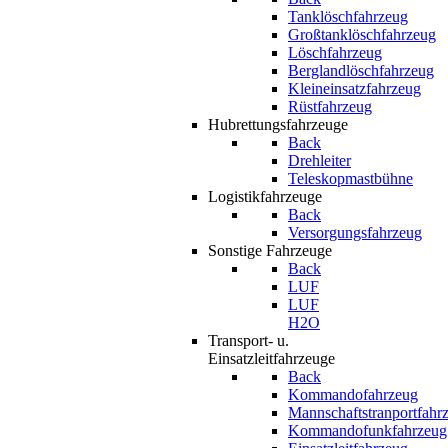
Tanklöschfahrzeug
Großtanklöschfahrzeug
Löschfahrzeug
Berglandlöschfahrzeug
Kleineinsatzfahrzeug
Rüstfahrzeug
Hubrettungsfahrzeuge
Back
Drehleiter
Teleskopmastbühne
Logistikfahrzeuge
Back
Versorgungsfahrzeug
Sonstige Fahrzeuge
Back
LUF
LUF
H2O
Transport- u.
Einsatzleitfahrzeuge
Back
Kommandofahrzeug
Mannschaftstranportfahr
Kommandofunkfahrzeug