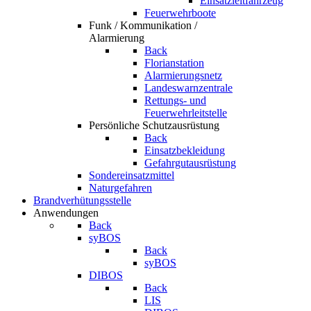
Einsatzleitfahrzeug
Feuerwehrboote
Funk / Kommunikation /
Alarmierung
Back
Florianstation
Alarmierungsnetz
Landeswarnzentrale
Rettungs- und
Feuerwehrleitstelle
Persönliche Schutzausrüstung
Back
Einsatzbekleidung
Gefahrgutausrüstung
Sondereinsatzmittel
Naturgefahren
Brandverhütungsstelle
Anwendungen
Back
syBOS
Back
syBOS
DIBOS
Back
LIS