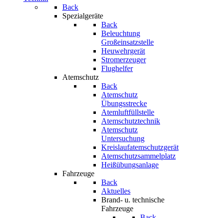
Back
Spezialgeräte
Back
Beleuchtung
Großeinsatzstelle
Heuwehrgerät
Stromerzeuger
Flughelfer
Atemschutz
Back
Atemschutz
Übungsstrecke
Atemluftfüllstelle
Atemschutztechnik
Atemschutz
Untersuchung
Kreislaufatemschutzgerät
Atemschutzsammelplatz
Heißübungsanlage
Fahrzeuge
Back
Aktuelles
Brand- u. technische
Fahrzeuge
Back