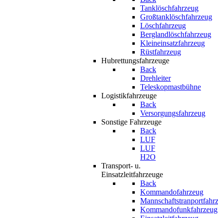
Tanklöschfahrzeug
Großtanklöschfahrzeug
Löschfahrzeug
Berglandlöschfahrzeug
Kleineinsatzfahrzeug
Rüstfahrzeug
Hubrettungsfahrzeuge
Back
Drehleiter
Teleskopmastbühne
Logistikfahrzeuge
Back
Versorgungsfahrzeug
Sonstige Fahrzeuge
Back
LUF
LUF
H2O
Transport- u.
Einsatzleitfahrzeuge
Back
Kommandofahrzeug
Mannschaftstranportfahr
Kommandofunkfahrzeug