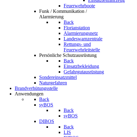
Einsatzleitfahrzeug
Feuerwehrboote
Funk / Kommunikation /
Alarmierung
Back
Florianstation
Alarmierungsnetz
Landeswarnzentrale
Rettungs- und
Feuerwehrleitstelle
Persönliche Schutzausrüstung
Back
Einsatzbekleidung
Gefahrgutausrüstung
Sondereinsatzmittel
Naturgefahren
Brandverhütungsstelle
Anwendungen
Back
syBOS
Back
syBOS
DIBOS
Back
LIS