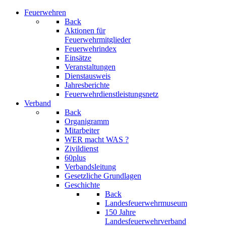
Feuerwehren
Back
Aktionen für
Feuerwehrmitglieder
Feuerwehrindex
Einsätze
Veranstaltungen
Dienstausweis
Jahresberichte
Feuerwehrdienstleistungsnetz
Verband
Back
Organigramm
Mitarbeiter
WER macht WAS ?
Zivildienst
60plus
Verbandsleitung
Gesetzliche Grundlagen
Geschichte
Back
Landesfeuerwehrmuseum
150 Jahre
Landesfeuerwehrverband