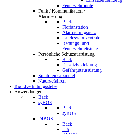
Einsatzleitfahrzeug
Feuerwehrboote
Funk / Kommunikation /
Alarmierung
Back
Florianstation
Alarmierungsnetz
Landeswarnzentrale
Rettungs- und
Feuerwehrleitstelle
Persönliche Schutzausrüstung
Back
Einsatzbekleidung
Gefahrgutausrüstung
Sondereinsatzmittel
Naturgefahren
Brandverhütungsstelle
Anwendungen
Back
syBOS
Back
syBOS
DIBOS
Back
LIS