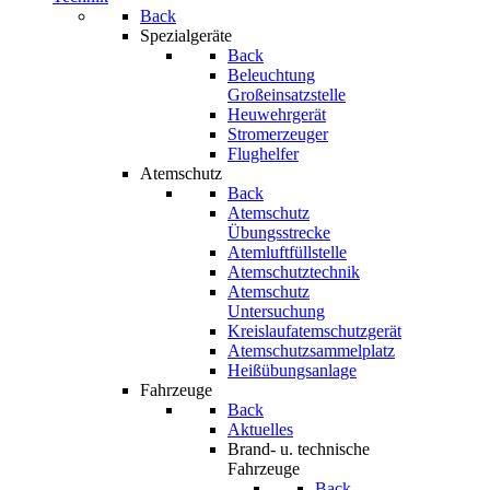
Back
Spezialgeräte
Back
Beleuchtung
Großeinsatzstelle
Heuwehrgerät
Stromerzeuger
Flughelfer
Atemschutz
Back
Atemschutz
Übungsstrecke
Atemluftfüllstelle
Atemschutztechnik
Atemschutz
Untersuchung
Kreislaufatemschutzgerät
Atemschutzsammelplatz
Heißübungsanlage
Fahrzeuge
Back
Aktuelles
Brand- u. technische
Fahrzeuge
Back