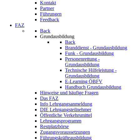
Kontakt
Partner
Führungen
Feedback
FAZ
Back
Grundausbildung
Back
Branddienst - Grundausbildung
Funk - Grundausbildung
Personenrettung -
Grundausbildung
Technische Hilfeleistung -
Grundausbildung
E-Learning ÖBFV
Handbuch Grundausbildung
Hinweise und häufige Fragen
Das FAZ
Info Lehrgangsanmeldung
DIE Lehrgangsteilnehmer
Öffentliche Verkehrsmittel
Lehrgangsprogramm
Restplatzbörse
Zugangsvoraussetzungen
Führungskräfteausbildung