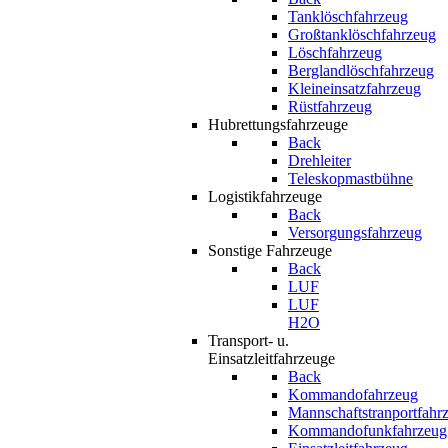
Tanklöschfahrzeug
Großtanklöschfahrzeug
Löschfahrzeug
Berglandlöschfahrzeug
Kleineinsatzfahrzeug
Rüstfahrzeug
Hubrettungsfahrzeuge
Back
Drehleiter
Teleskopmastbühne
Logistikfahrzeuge
Back
Versorgungsfahrzeug
Sonstige Fahrzeuge
Back
LUF
LUF
H2O
Transport- u.
Einsatzleitfahrzeuge
Back
Kommandofahrzeug
Mannschaftstranportfahr
Kommandofunkfahrzeug