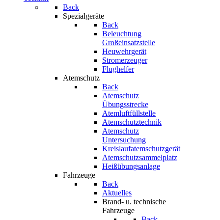
Back
Spezialgeräte
Back
Beleuchtung
Großeinsatzstelle
Heuwehrgerät
Stromerzeuger
Flughelfer
Atemschutz
Back
Atemschutz
Übungsstrecke
Atemluftfüllstelle
Atemschutztechnik
Atemschutz
Untersuchung
Kreislaufatemschutzgerät
Atemschutzsammelplatz
Heißübungsanlage
Fahrzeuge
Back
Aktuelles
Brand- u. technische
Fahrzeuge
Back