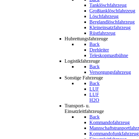
Tanklöschfahrzeug
Großtanklöschfahrzeug
Löschfahrzeug
Berglandlöschfahrzeug
Kleineinsatzfahrzeug
Rüstfahrzeug
Hubrettungsfahrzeuge
Back
Drehleiter
Teleskopmastbühne
Logistikfahrzeuge
Back
Versorgungsfahrzeug
Sonstige Fahrzeuge
Back
LUF
LUF
H2O
Transport- u.
Einsatzleitfahrzeuge
Back
Kommandofahrzeug
Mannschaftstranportfahr
Kommandofunkfahrzeug