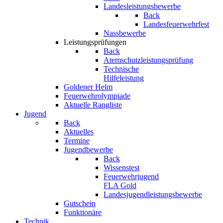
Landesleistungsbewerbe
Back
Landesfeuerwehrfest
Nassbewerbe
Leistungsprüfungen
Back
Atemschutzleistungsprüfung
Technische
Hilfeleistung
Goldener Helm
Feuerwehrolympiade
Aktuelle Rangliste
Jugend
Back
Aktuelles
Termine
Jugendbewerbe
Back
Wissenstest
Feuerwehrjugend
FLA Gold
Landesjugendleistungsbewerbe
Gutschein
Funktionäre
Technik