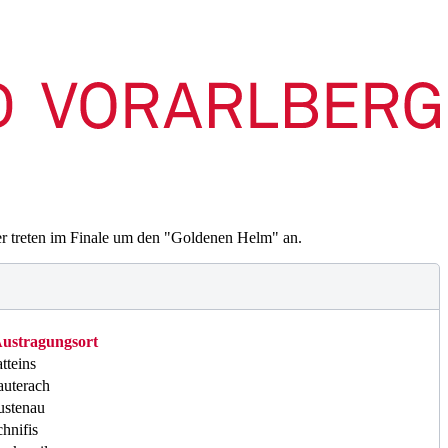
r treten im Finale um den "Goldenen Helm" an.
ustragungsort
tteins
auterach
ustenau
hnifis