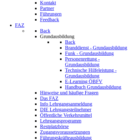
Kontakt
Partner
Führungen
Feedback
FAZ
Back
Grundausbildung
Back
Branddienst - Grundausbildung
Funk - Grundausbildung
Personenrettung -
Grundausbildung
Technische Hilfeleistung -
Grundausbildung
E-Learning ÖBFV
Handbuch Grundausbildung
Hinweise und häufige Fragen
Das FAZ
Info Lehrgangsanmeldung
DIE Lehrgangsteilnehmer
Öffentliche Verkehrsmittel
Lehrgangsprogramm
Restplatzbörse
Zugangsvoraussetzungen
Führungskräfteausbildung