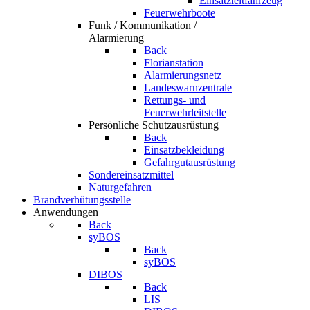
Einsatzleitfahrzeug
Feuerwehrboote
Funk / Kommunikation /
Alarmierung
Back
Florianstation
Alarmierungsnetz
Landeswarnzentrale
Rettungs- und
Feuerwehrleitstelle
Persönliche Schutzausrüstung
Back
Einsatzbekleidung
Gefahrgutausrüstung
Sondereinsatzmittel
Naturgefahren
Brandverhütungsstelle
Anwendungen
Back
syBOS
Back
syBOS
DIBOS
Back
LIS