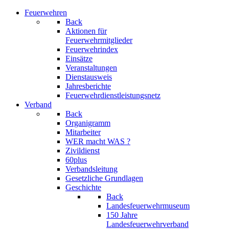
Feuerwehren
Back
Aktionen für
Feuerwehrmitglieder
Feuerwehrindex
Einsätze
Veranstaltungen
Dienstausweis
Jahresberichte
Feuerwehrdienstleistungsnetz
Verband
Back
Organigramm
Mitarbeiter
WER macht WAS ?
Zivildienst
60plus
Verbandsleitung
Gesetzliche Grundlagen
Geschichte
Back
Landesfeuerwehrmuseum
150 Jahre
Landesfeuerwehrverband