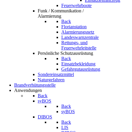
Einsatzleitfahrzeug
Feuerwehrboote
Funk / Kommunikation /
Alarmierung
Back
Florianstation
Alarmierungsnetz
Landeswarnzentrale
Rettungs- und
Feuerwehrleitstelle
Persönliche Schutzausrüstung
Back
Einsatzbekleidung
Gefahrgutausrüstung
Sondereinsatzmittel
Naturgefahren
Brandverhütungsstelle
Anwendungen
Back
syBOS
Back
syBOS
DIBOS
Back
LIS