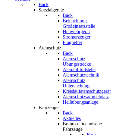
Back
Spezialgeräte
Back
Beleuchtung
Großeinsatzstelle
Heuwehrgerät
Stromerzeuger
Flughelfer
Atemschutz
Back
Atemschutz
Übungsstrecke
Atemluftfüllstelle
Atemschutztechnik
Atemschutz
Untersuchung
Kreislaufatemschutzgerät
Atemschutzsammelplatz
Heißübungsanlage
Fahrzeuge
Back
Aktuelles
Brand- u. technische
Fahrzeuge
Back