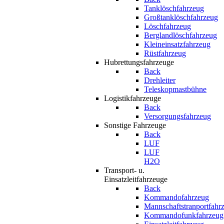
Tanklöschfahrzeug
Großtanklöschfahrzeug
Löschfahrzeug
Berglandlöschfahrzeug
Kleineinsatzfahrzeug
Rüstfahrzeug
Hubrettungsfahrzeuge
Back
Drehleiter
Teleskopmastbühne
Logistikfahrzeuge
Back
Versorgungsfahrzeug
Sonstige Fahrzeuge
Back
LUF
LUF
H2O
Transport- u.
Einsatzleitfahrzeuge
Back
Kommandofahrzeug
Mannschaftstranportfahr
Kommandofunkfahrzeug