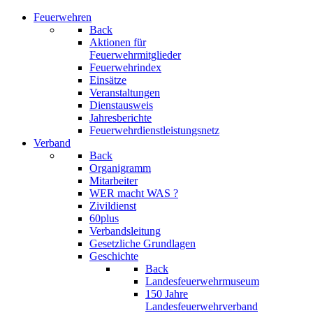
Feuerwehren
Back
Aktionen für
Feuerwehrmitglieder
Feuerwehrindex
Einsätze
Veranstaltungen
Dienstausweis
Jahresberichte
Feuerwehrdienstleistungsnetz
Verband
Back
Organigramm
Mitarbeiter
WER macht WAS ?
Zivildienst
60plus
Verbandsleitung
Gesetzliche Grundlagen
Geschichte
Back
Landesfeuerwehrmuseum
150 Jahre
Landesfeuerwehrverband