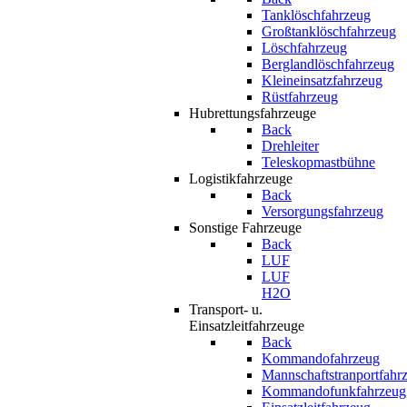
Tanklöschfahrzeug
Großtanklöschfahrzeug
Löschfahrzeug
Berglandlöschfahrzeug
Kleineinsatzfahrzeug
Rüstfahrzeug
Hubrettungsfahrzeuge
Back
Drehleiter
Teleskopmastbühne
Logistikfahrzeuge
Back
Versorgungsfahrzeug
Sonstige Fahrzeuge
Back
LUF
LUF
H2O
Transport- u.
Einsatzleitfahrzeuge
Back
Kommandofahrzeug
Mannschaftstranportfahr
Kommandofunkfahrzeug