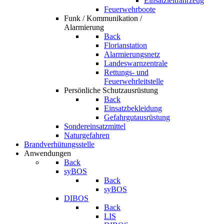
Einsatzleitfahrzeug
Feuerwehrboote
Funk / Kommunikation /
Alarmierung
Back
Florianstation
Alarmierungsnetz
Landeswarnzentrale
Rettungs- und
Feuerwehrleitstelle
Persönliche Schutzausrüstung
Back
Einsatzbekleidung
Gefahrgutausrüstung
Sondereinsatzmittel
Naturgefahren
Brandverhütungsstelle
Anwendungen
Back
syBOS
Back
syBOS
DIBOS
Back
LIS