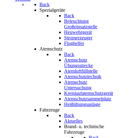
Back
Spezialgeräte
Back
Beleuchtung
Großeinsatzstelle
Heuwehrgerät
Stromerzeuger
Flughelfer
Atemschutz
Back
Atemschutz
Übungsstrecke
Atemluftfüllstelle
Atemschutztechnik
Atemschutz
Untersuchung
Kreislaufatemschutzgerät
Atemschutzsammelplatz
Heißübungsanlage
Fahrzeuge
Back
Aktuelles
Brand- u. technische
Fahrzeuge
Back