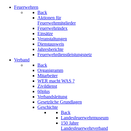
Feuerwehren
Back
Aktionen für
Feuerwehrmitglieder
Feuerwehrindex
Einsätze
Veranstaltungen
Dienstausweis
Jahresberichte
Feuerwehrdienstleistungsnetz
Verband
Back
Organigramm
Mitarbeiter
WER macht WAS ?
Zivildienst
60plus
Verbandsleitung
Gesetzliche Grundlagen
Geschichte
Back
Landesfeuerwehrmuseum
150 Jahre
Landesfeuerwehrverband